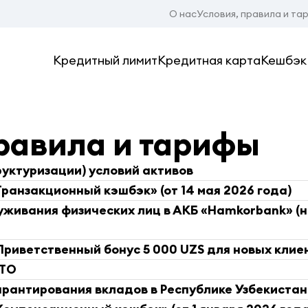
О нас
Условия, правила и та
Кредитный лимит
Кредитная карта
Кешбэк
равила и тарифы
уктуризации) условий активов
Транзакционный кэшбэк» (от 14 мая 2026 года)
живания физических лиц в АКБ «Hamkorbank» (на
Приветственный бонус 5 000 UZS для новых клие
ТТО
антирования вкладов в Республике Узбекистан