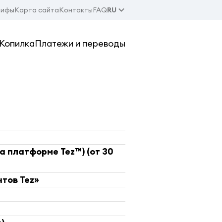
рифы
Карта сайта
Контакты
FAQ
RU
Копилка
Платежи и переводы
 платформе Tez™) (от 30
нтов Tez»