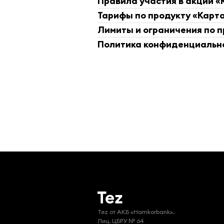
Правила участия в акции «К
Тарифы по продукту «Карта 
Лимиты и ограничения по пр
Политика конфиденциальнос
Tez от АKБ «Hamkorbank».

Лиц. ЦБРУ № 64