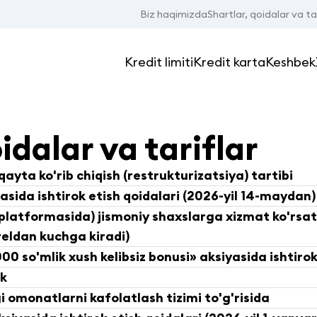
Biz haqimizda
Shartlar, qoidalar va tar
Kredit limiti
Kredit karta
Keshbek
idalar va tariflar
qayta ko'rib chiqish (restrukturizatsiya) tartibi
sida ishtirok etish qoidalari (2026-yil 14-maydan)
latformasida) jismoniy shaxslarga xizmat ko'rsat
reldan kuchga kiradi)
00 so'mlik xush kelibsiz bonusi» aksiyasida ishtirok
ek
 omonatlarni kafolatlash tizimi to'g'risida