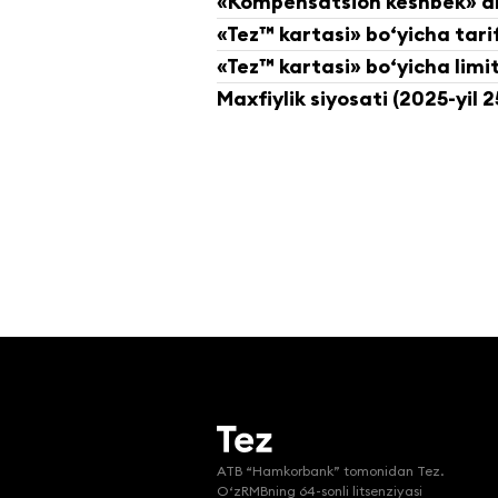
«Kompensatsion keshbek» aks
«Tez™ kartasi» bo‘yicha tari
«Tez™ kartasi» bo‘yicha limi
Maxfiylik siyosati (2025-yil
ATB “Hamkorbank” tomonidan Tez.

O‘zRMBning 64-sonli litsenziyasi