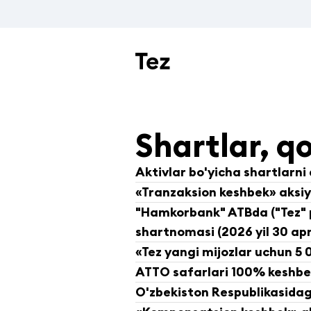
Shartlar, qo
Aktivlar bo'yicha shartlarni 
«Tranzaksion keshbek» aksiya
"Hamkorbank" ATBda ("Tez" p
shartnomasi (2026 yil 30 ap
«Tez yangi mijozlar uchun 5 0
ATTO safarlari 100% keshb
O'zbekiston Respublikasidagi