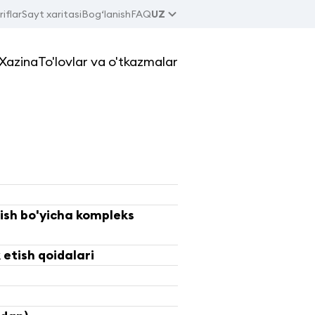
iflar
Sayt xaritasi
Bog‘lanish
FAQ
UZ
Xazina
To'lovlar va o'tkazmalar
ish bo'yicha kompleks
 etish qoidalari