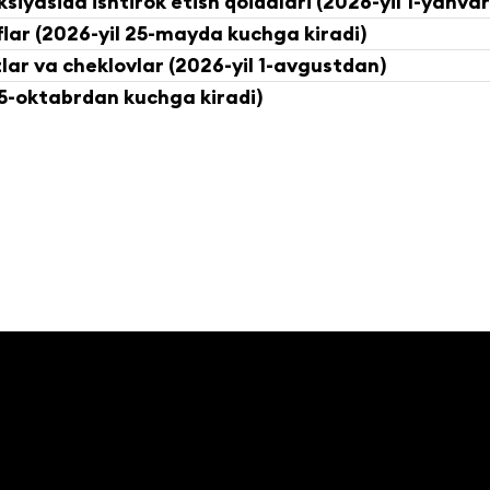
iyasida ishtirok etish qoidalari (2026-yil 1-yanva
flar (2026-yil 25-mayda kuchga kiradi)
tlar va cheklovlar (2026-yil 1-avgustdan)
 25-oktabrdan kuchga kiradi)